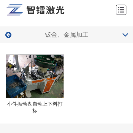
网
站
关
首
钣金、金属加工
于
产
页
我
品
工
们
中
程
服
心
案
务
新
例
与
闻
联
支
中
系
小件振动盘自动上下料打
标
持
心
我
们