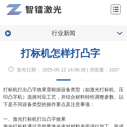
网
站
关
首
行业新闻
于
产
页
我
品
工
打标机怎样打凸字
们
中
程
服
发布日期： 2025-05-12 14:08:38 | 浏览量：1037
心
案
务
新
例
与
闻
联
打标机
打出凸字效果需根据设备类型（如
激光打标机
、压
印凸字机）选择对应工艺，并结合材料特性调整参数。以
支
中
系
下是不同设备类型的操作要点及注意事项：
持
心
我
一、激光打标机打出凸字效果
们
激光打标机通过高能量激光束对材料表面进行加工，形成