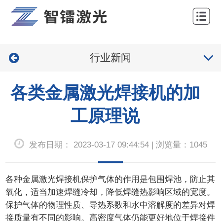
网
站
关
首
行业新闻
于
产
页
我
品
工
各类金属激光焊接机的加
们
中
程
服
工原理说
心
案
务
新
发布日期： 2023-03-17 09:44:54 | 浏览量：1045
例
与
闻
联
支
中
系
各种金属
激光焊接机
保护气体的作用是包围焊池，防止其
持
心
氧化，适当加速焊缝冷却，降低焊缝热影响区域的宽度。
我
保护气体的物理性质、导热系数和水中溶解度的差异对焊
们
接质量有不同的影响。高密度气体仍能更好地位于焊接件