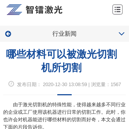
网
站
关
首
行业新闻
于
产
页
我
品
工
哪些材料可以被激光切割
们
中
程
服
机所切割
心
案
务
新
发布日期： 2020-12-30 13:08:59 | 浏览量：1567
例
与
闻
联
支
中
系
由于激光切割机的特殊性能，使得越来越多不同行业
持
心
的企业或工厂使用该机器进行日常的切割工作。此时，你
我
也许会对机器能进行哪些材料的切割而好奇，本文会通过
们
下面的片段告诉你。