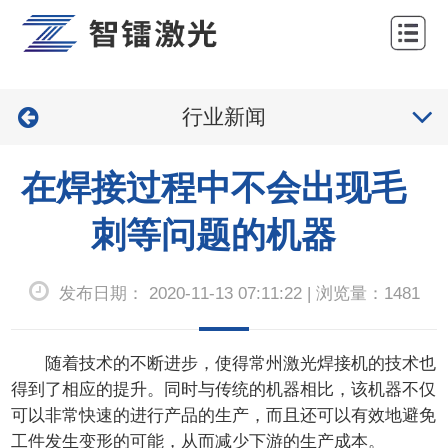
网
站
关
首
行业新闻
于
产
页
我
品
工
在焊接过程中不会出现毛
们
中
程
服
刺等问题的机器
心
案
务
新
发布日期： 2020-11-13 07:11:22 | 浏览量：1481
例
与
闻
联
支
中
系
随着技术的不断进步，使得常州
激光焊接机
的技术也
持
心
得到了相应的提升。同时与传统的机器相比，该机器不仅
我
可以非常快速的进行产品的生产，而且还可以有效地避免
们
工件发生变形的可能，从而减少下游的生产成本。