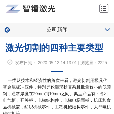
网
站
关
首
公司新闻
于
产
页
我
品
工
激光切割的四种主要类型
们
中
程
服
发布日期： 2020-05-13 14:13:01 | 浏览量：2225
心
案
务
新
例
与
闻
联
一类从技术和经济性的角度来看，激光切割用模具代
替金属板冲压件，特别是轮廓形状复杂且批量较小的低碳
支
中
系
钢，通常厚度在20mm到10mm之间。典型产品有：各种
持
心
我
电气柜，开关柜，电梯结构件，电梯电梯面板，机床和食
品机械盖，纺织机械零件，工程机械结构零件，大型电机
们
硅钢板等。