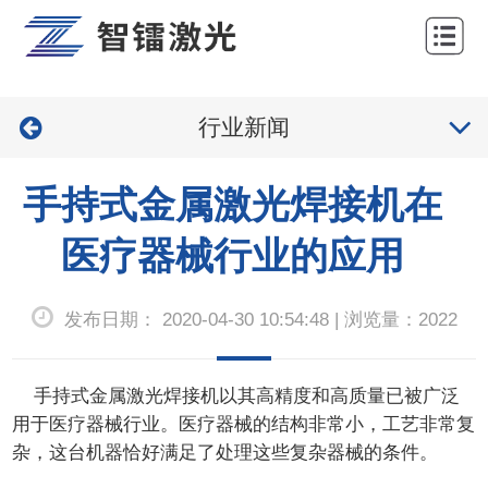
网
站
关
首
行业新闻
于
产
页
我
品
工
手持式金属激光焊接机在
们
中
程
服
医疗器械行业的应用
心
案
务
新
发布日期： 2020-04-30 10:54:48 | 浏览量：2022
例
与
闻
联
支
中
系
手持式金属
激光焊接机
以其高精度和高质量已被广泛
持
心
用于医疗器械行业。医疗器械的结构非常小，工艺非常复
我
杂，这台机器恰好满足了处理这些复杂器械的条件。
们